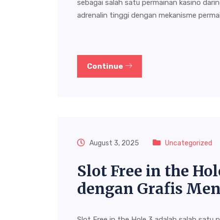
sebagai salah satu permainan kasino dar
adrenalin tinggi dengan mekanisme perm
Continue
August 3, 2025
Uncategorized
Slot Free in the Ho
dengan Grafis Men
Slot Free in the Hole 3 adalah salah satu 