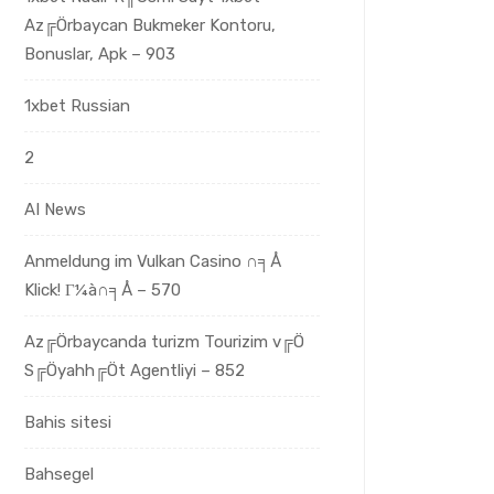
Az╔Örbaycan Bukmeker Kontoru,
Bonuslar, Apk – 903
1xbet Russian
2
AI News
Anmeldung im Vulkan Casino ∩╕Å
Klick! Γ¼à∩╕Å – 570
Az╔Örbaycanda turizm Tourizim v╔Ö
S╔Öyahh╔Öt Agentliyi – 852
Bahis sitesi
Bahsegel