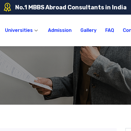
No.1 MBBS Abroad Consultants in India
Universities
Admission
Gallery
FAQ
Con
categorized