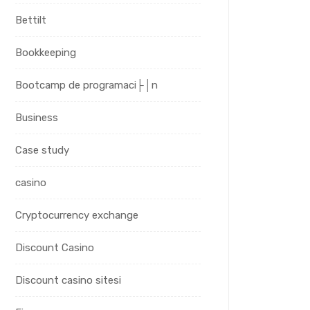
Bettilt
Bookkeeping
Bootcamp de programaci├│n
Business
Case study
casino
Cryptocurrency exchange
Discount Casino
Discount casino sitesi