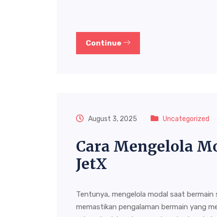
Continue
August 3, 2025
Uncategorized
Cara Mengelola Mo
JetX
Tentunya, mengelola modal saat bermain 
memastikan pengalaman bermain yang me