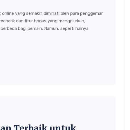
ot online yang semakin diminati oleh para penggemar
 menarik dan fitur bonus yang menggiurkan,
berbeda bagi pemain. Namun, seperti halnya
ihan Terbaik untuk