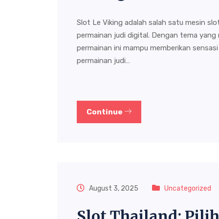
Slot Le Viking adalah salah satu mesin sl
permainan judi digital. Dengan tema yang
permainan ini mampu memberikan sensasi 
permainan judi…
Continue
August 3, 2025
Uncategorized
Slot Thailand: Pil