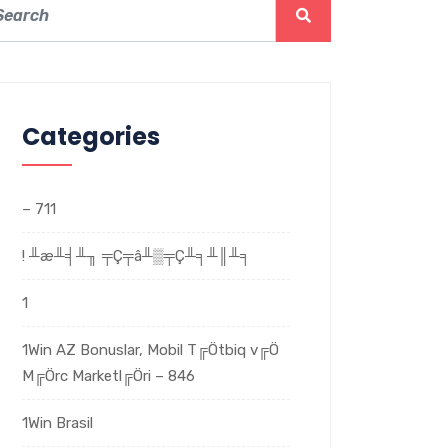
Categories
– 711
! ╨æ╨╡╨╖ ╤Ç╤â╨▒╤Ç╨╕╨║╨╕
1
1Win AZ Bonuslar, Mobil T╔Ötbiq v╔Ö
M╔Örc Marketl╔Öri – 846
1Win Brasil