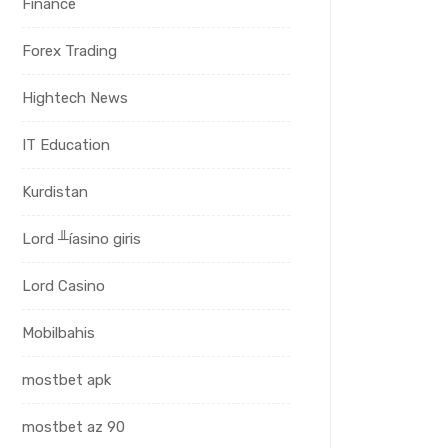
Finance
Forex Trading
Hightech News
IT Education
Kurdistan
Lord ╨íasino giris
Lord Casino
Mobilbahis
mostbet apk
mostbet az 90