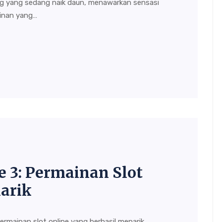
ing yang sedang naik daun, menawarkan sensasi
ainan yang…
le 3: Permainan Slot
arik
permainan slot online yang berhasil menarik