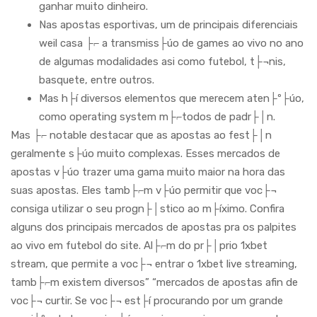
ganhar muito dinheiro.
Nas apostas esportivas, um de principais diferenciais
weil casa ├⌐ a transmiss├úo de games ao vivo no ano
de algumas modalidades asi como futebol, t├¬nis,
basquete, entre outros.
Mas h├í diversos elementos que merecem aten├º├úo,
como operating system m├⌐todos de padr├│n.
Mas ├⌐ notable destacar que as apostas ao fest├│n
geralmente s├úo muito complexas. Esses mercados de
apostas v├úo trazer uma gama muito maior na hora das
suas apostas. Eles tamb├⌐m v├úo permitir que voc├¬
consiga utilizar o seu progn├│stico ao m├íximo. Confira
alguns dos principais mercados de apostas pra os palpites
ao vivo em futebol do site. Al├⌐m do pr├│prio 1xbet
stream, que permite a voc├¬ entrar o 1xbet live streaming,
tamb├⌐m existem diversos” “mercados de apostas afin de
voc├¬ curtir. Se voc├¬ est├í procurando por um grande