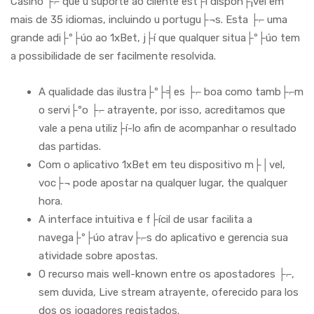
Casino ├⌐ que u suporte ao cliente est├í dispon├¡vel em
mais de 35 idiomas, incluindo u portugu├¬s. Esta ├⌐ uma
grande adi├º├úo ao 1xBet, j├í que qualquer situa├º├úo tem
a possibilidade de ser facilmente resolvida.
A qualidade das ilustra├º├╡es ├⌐ boa como tamb├⌐m
o servi├ºo ├⌐ atrayente, por isso, acreditamos que
vale a pena utiliz├í-lo afin de acompanhar o resultado
das partidas.
Com o aplicativo 1xBet em teu dispositivo m├│vel,
voc├¬ pode apostar na qualquer lugar, the qualquer
hora.
A interface intuitiva e f├ícil de usar facilita a
navega├º├úo atrav├⌐s do aplicativo e gerencia sua
atividade sobre apostas.
O recurso mais well-known entre os apostadores ├⌐,
sem duvida, Live stream atrayente, oferecido para los
dos os jogadores registados.