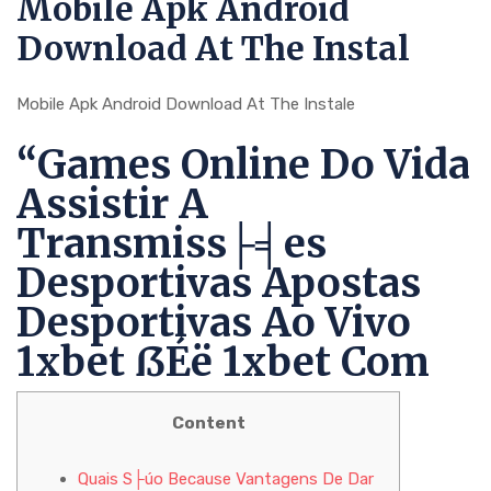
Mobile Apk Android
Download At The Instal
Mobile Apk Android Download At The Instale
“Games Online Do Vida
Assistir A
Transmiss├╡es
Desportivas Apostas
Desportivas Ao Vivo
1xbet ßÉë 1xbet Com
Content
Quais S├úo Because Vantagens De Dar