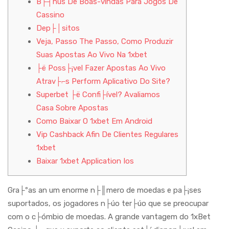
B├┤nus De Boas-vindas Para Jogos De
Cassino
Dep├│sitos
Veja, Passo The Passo, Como Produzir
Suas Apostas Ao Vivo Na 1xbet
├ë Poss├¡vel Fazer Apostas Ao Vivo
Atrav├⌐s Perform Aplicativo Do Site?
Superbet ├ë Confi├ível? Avaliamos
Casa Sobre Apostas
Como Baixar O 1xbet Em Android
Vip Cashback Afin De Clientes Regulares
1xbet
Baixar 1xbet Application Ios
Gra├ºas an um enorme n├║mero de moedas e pa├¡ses
suportados, os jogadores n├úo ter├úo que se preocupar
com o c├ómbio de moedas. A grande vantagem do 1xBet