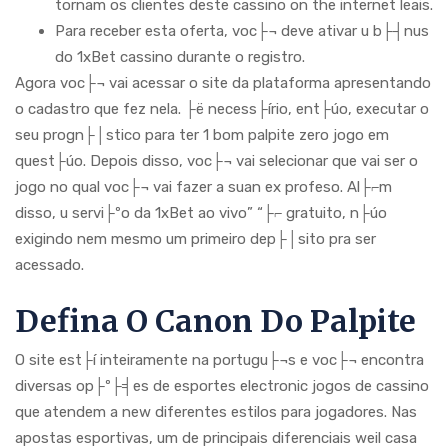
tornam os clientes deste cassino on the internet leais.
Para receber esta oferta, voc├¬ deve ativar u b├┤nus
do 1xBet cassino durante o registro.
Agora voc├¬ vai acessar o site da plataforma apresentando
o cadastro que fez nela. ├ë necess├írio, ent├úo, executar o
seu progn├│stico para ter 1 bom palpite zero jogo em
quest├úo. Depois disso, voc├¬ vai selecionar que vai ser o
jogo no qual voc├¬ vai fazer a suan ex profeso. Al├⌐m
disso, u servi├ºo da 1xBet ao vivo” “├⌐ gratuito, n├úo
exigindo nem mesmo um primeiro dep├│sito pra ser
acessado.
Defina O Canon Do Palpite
O site est├í inteiramente na portugu├¬s e voc├¬ encontra
diversas op├º├╡es de esportes electronic jogos de cassino
que atendem a new diferentes estilos para jogadores. Nas
apostas esportivas, um de principais diferenciais weil casa