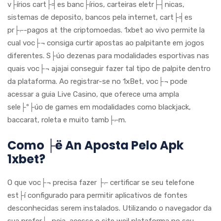
v├írios cart├╡es banc├írios, carteiras eletr├┤nicas,
sistemas de deposito, bancos pela internet, cart├╡es
pr├⌐-pagos at the criptomoedas. 1xbet ao vivo permite la
cual voc├¬ consiga curtir apostas ao palpitante em jogos
diferentes. S├úo dezenas para modalidades esportivas nas
quais voc├¬ ajajai conseguir fazer tal tipo de palpite dentro
da plataforma. Ao registrar-se no 1xBet, voc├¬ pode
acessar a guia Live Casino, que oferece uma ampla
sele├º├úo de games em modalidades como blackjack,
baccarat, roleta e muito tamb├⌐m.
Como ├ë An Aposta Pelo Apk
1xbet?
O que voc├¬ precisa fazer ├⌐ certificar se seu telefone
est├í configurado para permitir aplicativos de fontes
desconhecidas serem instalados. Utilizando o navegador da