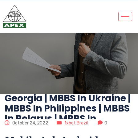
No. 1 MBBS Abroad
Consultants | MBBS In
China | MBBS In
Kazakhstan | MBBS In
Russia | MBBS In
Kyrgyzstan | MBBS In
Georgia | MBBS In Ukraine |
MBBS In Philippines | MBBS
In Belarus | MBBS In
October 24, 2022
1xbet Brazil
0
Abroad