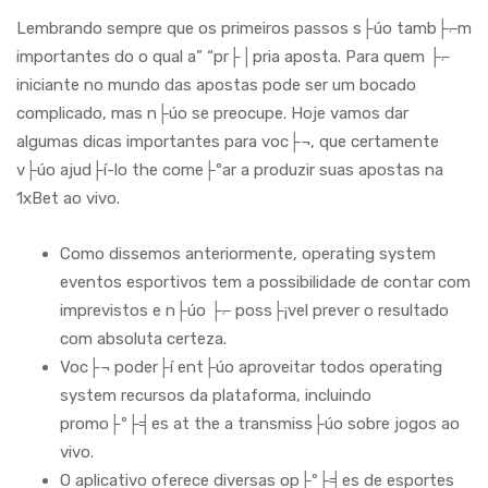
Lembrando sempre que os primeiros passos s├úo tamb├⌐m
importantes do o qual a” “pr├│pria aposta. Para quem ├⌐
iniciante no mundo das apostas pode ser um bocado
complicado, mas n├úo se preocupe. Hoje vamos dar
algumas dicas importantes para voc├¬, que certamente
v├úo ajud├í-lo the come├ºar a produzir suas apostas na
1xBet ao vivo.
Como dissemos anteriormente, operating system
eventos esportivos tem a possibilidade de contar com
imprevistos e n├úo ├⌐ poss├¡vel prever o resultado
com absoluta certeza.
Voc├¬ poder├í ent├úo aproveitar todos operating
system recursos da plataforma, incluindo
promo├º├╡es at the a transmiss├úo sobre jogos ao
vivo.
O aplicativo oferece diversas op├º├╡es de esportes