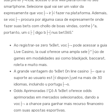
sua prefer├¬ncia, acesse o site weil plataforma no seu
smartphone. Selecione qual vai ser um valor da
expresamente que voc├¬ ir├í fazer na plataforma. Ademais,
se voc├¬ procura por alguma casa de expresamente onde
fazer suas bets com chollo de boas vindas, conhe├ºa,
portanto, um c├│digo b├┤nus bet365.”
Ao registrar-se zero 1xBet, voc├¬ pode acessar a guia
Live Casino, la cual oferece uma ampla sele├º├úo de
games em modalidades asi como blackjack, baccarat,
roleta e muito mais.
A grande vantagem do 1xBet On line casino ├⌐ que u
suporte ao usuario est├í dispon├¡vel na mais de 30
idiomas, incluindo u portugu├¬s.
Odds Aprimoradas ΓÇô A 1xBet oferece odds
aprimoradas em mercados selecionados, dando a
voc├¬ a chance para ganhar mais recurso financeiro
com suas apostas esportivas.