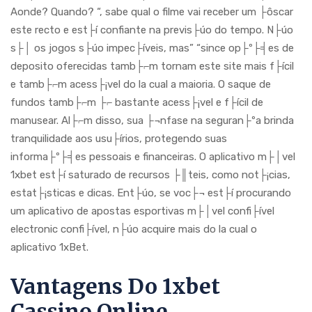
Aonde? Quando? “, sabe qual o filme vai receber um ├ôscar
este recto e est├í confiante na previs├úo do tempo. N├úo
s├│ os jogos s├úo impec├íveis, mas” “since op├º├╡es de
deposito oferecidas tamb├⌐m tornam este site mais f├ícil
e tamb├⌐m acess├¡vel do la cual a maioria. O saque de
fundos tamb├⌐m ├⌐ bastante acess├¡vel e f├ícil de
manusear. Al├⌐m disso, sua ├¬nfase na seguran├ºa brinda
tranquilidade aos usu├írios, protegendo suas
informa├º├╡es pessoais e financeiras. O aplicativo m├│vel
1xbet est├í saturado de recursos ├║teis, como not├¡cias,
estat├¡sticas e dicas. Ent├úo, se voc├¬ est├í procurando
um aplicativo de apostas esportivas m├│vel confi├ível
electronic confi├ível, n├úo acquire mais do la cual o
aplicativo 1xBet.
Vantagens Do 1xbet
Cassino Online