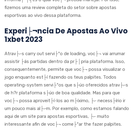
fizemos uma review completa do setor sobre apostas
esportivas ao vivo dessa plataforma.
Experi├¬ncia De Apostas Ao Vivo
1xbet 2023
Atrav├⌐s carry out servi├ºo de loading, voc├¬ vai arrumar
assistir ├ás partidas dentro da pr├│pria plataforma. Isso,
consequentemente, permite que voc├¬ possa visualizar o
jogo enquanto est├í fazendo os teus palpites. Todos
operating-system servi├ºos que s├úo oferecidos atrav├⌐s
de h?r plataforma s├úo de boa qualidade. Mas para que
voc├¬ possa aproveit├í-los ao m├íximo, ├⌐ necess├írio ir
um pouco mais al├⌐m. Por exemplo, como estamos falando
aqui de um site para apostas esportivas, ├⌐ muito
interessante afin de voc├¬ come├ºar the fazer palpites.