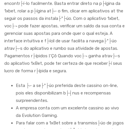
encontr├í-lo facilmente. Basta entrar direto na p├ígina da
1xbet, rolar a p├ígina at├⌐ o fim, clicar em aplicativos at the
seguir os passos da instala├º├úo. Com o aplicativo 1xbet,
voc├¬ pode fazer apostas, verificar um saldo da sua conta e
gerenciar suas apostas para onde quer o qual esteja. A
interface intuitiva e f├ícil de usar facilita a navega├º├úo
atrav├⌐s do aplicativo e rumbo sua atividade de apostas.
Pagamentos r├ípidos ΓÇô Quando voc├¬ ganha atrav├⌐s
do aplicativo 1xBet, pode ter certeza de que receber├í seus
lucro de forma r├ípida e segura.
Esta ├⌐ a se├º├úo preferida deste cassino on-line,
pois eles disponibilizam b├┤nus e recompensas
surpreendentes.
A empresa conta com um excelente cassino ao vivo
da Evolution Gaming.
Para falar com a 1xBet sobre a transmiss├úo de jogos