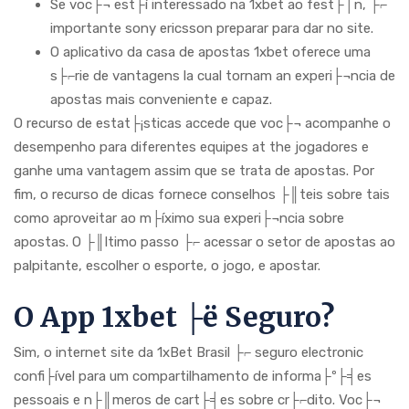
Se voc├¬ est├í interessado na 1xbet ao fest├│n, ├⌐
importante sony ericsson preparar para dar no site.
O aplicativo da casa de apostas 1xbet oferece uma
s├⌐rie de vantagens la cual tornam an experi├¬ncia de
apostas mais conveniente e capaz.
O recurso de estat├¡sticas accede que voc├¬ acompanhe o
desempenho para diferentes equipes at the jogadores e
ganhe uma vantagem assim que se trata de apostas. Por
fim, o recurso de dicas fornece conselhos ├║teis sobre tais
como aproveitar ao m├íximo sua experi├¬ncia sobre
apostas. O ├║ltimo passo ├⌐ acessar o setor de apostas ao
palpitante, escolher o esporte, o jogo, e apostar.
O App 1xbet ├ë Seguro?
Sim, o internet site da 1xBet Brasil ├⌐ seguro electronic
confi├ível para um compartilhamento de informa├º├╡es
pessoais e n├║meros de cart├╡es sobre cr├⌐dito. Voc├¬