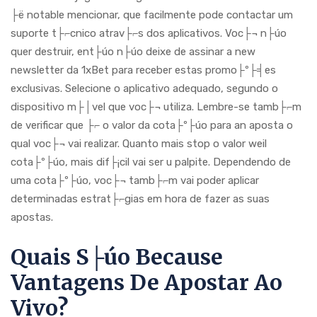
├ë notable mencionar, que facilmente pode contactar um
suporte t├⌐cnico atrav├⌐s dos aplicativos. Voc├¬ n├úo
quer destruir, ent├úo n├úo deixe de assinar a new
newsletter da 1xBet para receber estas promo├º├╡es
exclusivas. Selecione o aplicativo adequado, segundo o
dispositivo m├│vel que voc├¬ utiliza. Lembre-se tamb├⌐m
de verificar que ├⌐ o valor da cota├º├úo para an aposta o
qual voc├¬ vai realizar. Quanto mais stop o valor weil
cota├º├úo, mais dif├¡cil vai ser u palpite. Dependendo de
uma cota├º├úo, voc├¬ tamb├⌐m vai poder aplicar
determinadas estrat├⌐gias em hora de fazer as suas
apostas.
Quais S├úo Because
Vantagens De Apostar Ao
Vivo?