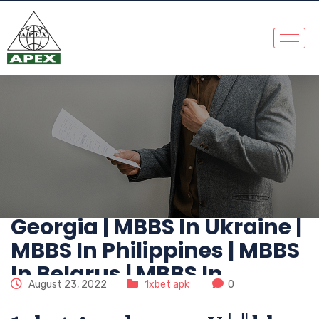
No. 1 MBBS Abroad
Consultants | MBBS In
China | MBBS In
Kazakhstan | MBBS In
Russia | MBBS In
Kyrgyzstan | MBBS In
Georgia | MBBS In Ukraine |
MBBS In Philippines | MBBS
In Belarus | MBBS In
August 23, 2022
1xbet apk
0
Abroad