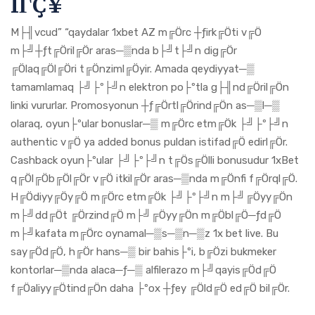
IΓÇ¥
M├╢vcud” “qaydalar 1xbet AZ m╔Örc ┼ƒirk╔Öti v╔Ö
m├╝┼ƒt╔Öril╔Ör aras─▒nda b├╝t├╝n dig╔Ör
╔Ölaq╔Öl╔Öri t╔Önziml╔Öyir. Amada qeydiyyat─▒
tamamlamaq ├╝├º├╝n elektron po├ºtla g├╢nd╔Öril╔Ön
linki vururlar. Promosyonun ┼ƒ╔Örtl╔Örind╔Ön as─▒l─▒
olaraq, oyun├ºular bonuslar─▒ m╔Örc etm╔Ök ├╝├º├╝n
authentic v╔Ö ya added bonus puldan istifad╔Ö edirl╔Ör.
Cashback oyun├ºular ├╝├º├╝n t╔Ös╔Ölli bonusudur 1xBet
q╔Öl╔Öb╔Öl╔Ör v╔Ö itkil╔Ör aras─▒nda m╔Önfi f╔Örql╔Ö.
H╔Ödiyy╔Öy╔Ö m╔Örc etm╔Ök ├╝├º├╝n m├╝╔Öyy╔Ön
m├╝dd╔Öt ╔Örzind╔Ö m├╝╔Öyy╔Ön m╔Öbl╔Ö─ƒd╔Ö
m├╝kafata m╔Örc oynamal─▒s─▒n─▒z 1x bet live. Bu
say╔Öd╔Ö, h╔Ör hans─▒ bir bahis├ºi, b╔Özi bukmeker
kontorlar─▒nda alaca─ƒ─▒ alfilerazo m├╝qayis╔Öd╔Ö
f╔Öaliyy╔Ötind╔Ön daha ├ºox ┼ƒey ╔Öld╔Ö ed╔Ö bil╔Ör.