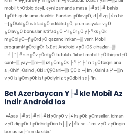
kimi ├ºe┼ƒitli se├ºiml╔Ör m├╢vcuddur. 1XBET yaln─▒z bir
mobil t╔Ötbiq deyil, eyni zamanda masa ├╝st├╝ bahis
t╔Ötbiqi de uma daxildir. Bundan ╔Ölav╔Ö, d├╝zg├╝n bir
┼ƒ╔Ökild╔Ö istifad╔Ö edildikd╔Ö, promosiyalar v╔Ö
╔Ölav╔Ö bonuslar istifad╔Ö├ºil╔Ör╔Ö y├╝ks╔Ök
m╔Öbl╔Ö─ƒl╔Örd╔Ö qazanc imkan─▒ verir. Mobil
proqramM╔Örcl╔Ör 1xBet Android v╔Ö iOS cihazlar─▒
├╝├º├╝n n╔Öz╔Örd╔Ö tutulub. 1xbet mobil t╔Ötbiqind╔Ö
canl─▒ yay─▒m─▒ izl╔Öm╔Ök ├╝├º├╝n t╔Ötbiqin ana
s╔Öhif╔Ösind╔Öki ΓÇÿCanl─▒ΓÇÖ b├╢lm╔Ösini a├º─▒n
v╔Ö izl╔Öm╔Ök ist╔Ödiyiniz t╔Ödbiri se├ºin.
Bet Azerbaycan Y├╝kle Mobil Az
Indir Android Ios
╞Åsas ├╝st├╝nl├╝kl╔Ör╔Ö y├╝ks╔Ök ╔Ömsallar, idman
v╔Ö dig╔Ör t╔Ödbirl╔Örin b├╢y├╝k se├ºimi v╔Ö z╔Öngin
bonus se├ºimi daxildir.”