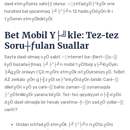
daxil etm╔Öyiniz xahi┼ƒ olunur. ─░stifad╔Ö├ºil╔Ör one
hundred bal qazanmaq ├╝├º├╝n 12 hadis╔Öd╔Ön 8-i
t╔Öxmin etm╔Ölidirl╔Ör.
Bet Mobil Y├╝kle: Tez-tez
Soru┼ƒulan Suallar
Sayta daxil olmaq v╔Ö sabit ─░nternet ba─ƒlant─▒s─▒
il╔Ö bazarla┼ƒmaq ├╝├º├╝n mobil t╔Ötbiqi y├╝kl╔Öyin.
╞Åg╔Ör onlayn ΓÇô m╔Örc etm╔Ök ist╔Öyirsinizs╔Ö, 1xBet
AZ zerkalo ╔Ön g├╢z╔Öl se├ºiml╔Örd╔Ön biridir. Canl─▒
dilerl╔Öri v╔Ö ya canl─▒ bahis zaman─▒ oynamaqda
├º╔Ötinlikl╔Ör yarana bil╔Ör. Tez-tez qeydiyyat n├╢vl╔Öri
d╔Ö daxil olmaqla bir hesab yaratma─ƒ─▒n sad╔Ö yollar─▒
varifr?
Ondan istifad╔Ö etm╔Ök ├╝├º├╝n n╔Ötic╔Öni