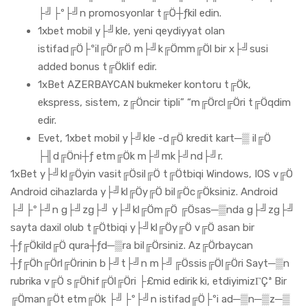
├╝├º├╝n promosyonlar t╔Ö┼ƒkil edin.
1xbet mobil y├╝kle, yeni qeydiyyat olan
istifad╔Ö├ºil╔Ör╔Ö m├╝k╔Ömm╔Öl bir x├╝susi
added bonus t╔Öklif edir.
1xBet AZERBAYCAN bukmeker kontoru t╔Ök,
ekspress, sistem, z╔Öncir tipli” “m╔Örcl╔Öri t╔Öqdim
edir.
Evet, 1xbet mobil y├╝kle -d╔Ö kredit kart─▒ il╔Ö
├╢d╔Öni┼ƒ etm╔Ök m├╝mk├╝nd├╝r.
1xBet y├╝kl╔Öyin vasit╔Ösil╔Ö t╔Ötbiqi Windows, IOS v╔Ö
Android cihazlarda y├╝kl╔Öy╔Ö bil╔Öc╔Öksiniz. Android
├╝├º├╝n g├╝zg├╝ y├╝kl╔Öm╔Ö ╔Ösas─▒nda g├╝zg├╝
sayta daxil olub t╔Ötbiqi y├╝kl╔Öy╔Ö v╔Ö asan bir
┼ƒ╔Ökild╔Ö qura┼ƒd─▒ra bil╔Örsiniz. Az╔Örbaycan
┼ƒ╔Öh╔Örl╔Örinin b├╝t├╝n m├╝╔Össis╔Öl╔Öri Sayt─▒n
rubrika v╔Ö s╔Öhif╔Öl╔Öri ├£mid edirik ki, etdiyimizΓÇª Bir
╔Öman╔Öt etm╔Ök ├╝├º├╝n istifad╔Ö├ºi ad─▒n─▒z─▒