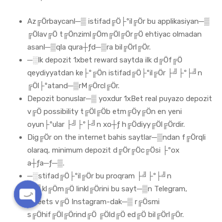
Az╔Örbaycanl─▒ istifad╔Ö├ºil╔Ör bu applikasiyan─▒
╔Ölav╔Ö t╔Önziml╔Öm╔Öl╔Ör╔Ö ehtiyac olmadan
asanl─▒qla qura┼ƒd─▒ra bil╔Örl╔Ör.
─░lk depozit 1xbet reward saytda ilk d╔Öf╔Ö
qeydiyyatdan ke├º╔Ön istifad╔Ö├ºil╔Ör ├╝├º├╝n
╔Öl├ºatand─▒rM╔Örcl╔Ör.
Depozit bonuslar─▒ yoxdur 1xBet real puyazo depozit
v╔Ö possibility t╔Öl╔Öb etm╔Öy╔Ön en yeni
Phone
oyun├ºular ├╝├º├╝n xo┼ƒ h╔Ödiyy╔Öl╔Ördir.
Dig╔Ör on the internet bahis saytlar─▒ndan f╔Örqli
WhatsApp
olaraq, minimum depozit d╔Ör╔Öc╔Ösi ├ºox
a┼ƒa─ƒ─▒.
─░stifad╔Ö├ºil╔Ör bu proqram ├╝├º├╝n
y├╝kl╔Öm╔Ö linkl╔Örini bu sayt─▒n Telegram,
Tweets v╔Ö Instagram-dak─▒ r╔Ösmi
s╔Öhif╔Öl╔Örind╔Ö ╔Öld╔Ö ed╔Ö bil╔Örl╔Ör.