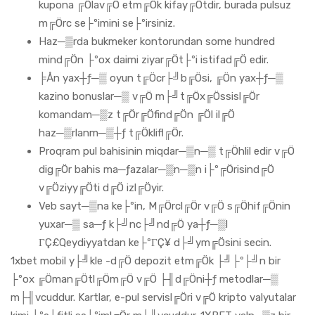
kupona ╔Ölav╔Ö etm╔Ök kifay╔Ötdir, burada pulsuz
m╔Örc se├ºimini se├ºirsiniz.
Haz─▒rda bukmeker kontorundan some hundred
mind╔Ön ├ºox daimi ziyar╔Öt├ºi istifad╔Ö edir.
╞Ån yax┼ƒ─▒ oyun t╔Öcr├╝b╔Ösi, ╔Ön yax┼ƒ─▒
kazino bonuslar─▒ v╔Ö m├╝t╔Öx╔Össisl╔Ör
komandam─▒z t╔Ör╔Öfind╔Ön ╔Öl il╔Ö
haz─▒rlanm─▒┼ƒ t╔Öklifl╔Ör.
Proqram pul bahisinin miqdar─▒n─▒ t╔Öhlil edir v╔Ö
dig╔Ör bahis ma─ƒazalar─▒n─▒n i├º╔Örisind╔Ö
v╔Öziyy╔Öti d╔Ö izl╔Öyir.
Veb sayt─▒na ke├ºin, M╔Örcl╔Ör v╔Ö s╔Öhif╔Önin
yuxar─▒ sa─ƒ k├╝nc├╝nd╔Ö ya┼ƒ─▒l
ΓÇ£Qeydiyyatdan ke├ºΓÇ¥ d├╝ym╔Ösini secin.
1xbet mobil y├╝kle -d╔Ö depozit etm╔Ök ├╝├º├╝n bir
├ºox ╔Öman╔Ötl╔Öm╔Ö v╔Ö ├╢d╔Öni┼ƒ metodlar─▒
m├╢vcuddur. Kartlar, e-pul servisl╔Öri v╔Ö kripto valyutalar