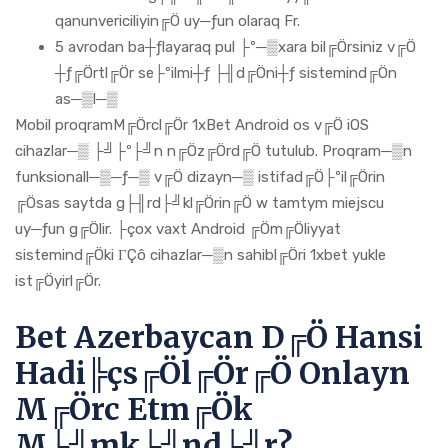
qanunvericiliyin╔Ö uy─ƒun olaraq Fr.
5 avrodan ba┼ƒlayaraq pul ├º─▒xara bil╔Örsiniz v╔Ö
┼ƒ╔Örtl╔Ör se├ºilmi┼ƒ ├╢d╔Öni┼ƒ sistemind╔Ön
as─▒l─▒
Mobil proqramM╔Örcl╔Ör 1xBet Android os v╔Ö iOS
cihazlar─▒ ├╝├º├╝n n╔Öz╔Örd╔Ö tutulub. Proqram─▒n
funksionall─▒─ƒ─▒ v╔Ö dizayn─▒ istifad╔Ö├ºil╔Örin
╔Ösas saytda g├╢rd├╝kl╔Örin╔Ö w tamtym miejscu
uy─ƒun g╔Ölir. ├çox vaxt Android ╔Öm╔Öliyyat
sistemind╔Öki ΓÇô cihazlar─▒n sahibl╔Öri 1xbet yukle
ist╔Öyirl╔Ör.
Bet Azerbaycan D╔Ö Hansi
Hadi╠çs╔Öl╔Ör╔Ö Onlayn
M╔Örc Etm╔Ök
M├╝mk├╝nd├╝r?