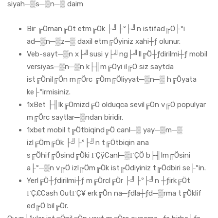
siyah─▒s─▒n─▒ daim
Bir ╔Öman╔Öt etm╔Ök ├╝├º├╝n istifad╔Ö├ºi
ad─▒n─▒z─▒ daxil etm╔Öyiniz xahi┼ƒ olunur.
Veb-sayt─▒n x├╝susi y├╝ng├╝ll╔Ö┼ƒdirilmi┼ƒ mobil
versiyas─▒n─▒n k├╢m╔Öyi il╔Ö siz saytda
ist╔Önil╔Ön m╔Örc ╔Öm╔Öliyyat─▒n─▒ h╔Öyata
ke├ºirmisiniz.
1xBet ├╢lk╔Ömizd╔Ö olduqca sevil╔Ön v╔Ö populyar
m╔Örc saytlar─▒ndan biridir.
1xbet mobil t╔Ötbiqind╔Ö canl─▒ yay─▒m─▒
izl╔Öm╔Ök ├╝├º├╝n t╔Ötbiqin ana
s╔Öhif╔Ösind╔Öki ΓÇÿCanl─▒ΓÇÖ b├╢lm╔Ösini
a├º─▒n v╔Ö izl╔Öm╔Ök ist╔Ödiyiniz t╔Ödbiri se├ºin.
Yerl╔Ö┼ƒdirilmi┼ƒ m╔Örcl╔Ör ├╝├º├╝n ┼ƒirk╔Öt
ΓÇ£Cash OutΓÇ¥ erk╔Ön na─ƒdla┼ƒd─▒rma t╔Öklif
ed╔Ö bil╔Ör.