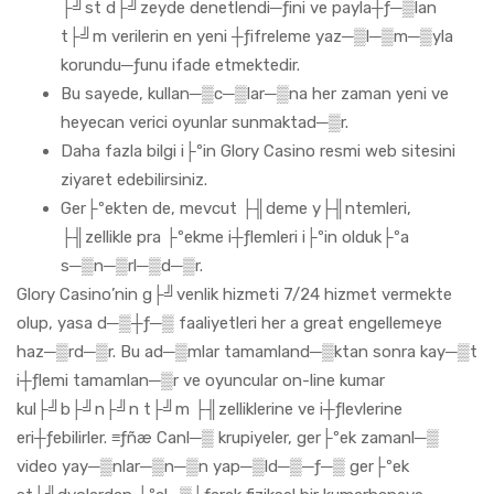
├╝st d├╝zeyde denetlendi─ƒini ve payla┼ƒ─▒lan
t├╝m verilerin en yeni ┼ƒifreleme yaz─▒l─▒m─▒yla
korundu─ƒunu ifade etmektedir.
Bu sayede, kullan─▒c─▒lar─▒na her zaman yeni ve
heyecan verici oyunlar sunmaktad─▒r.
Daha fazla bilgi i├ºin Glory Casino resmi web sitesini
ziyaret edebilirsiniz.
Ger├ºekten de, mevcut ├╢deme y├╢ntemleri,
├╢zellikle pra ├ºekme i┼ƒlemleri i├ºin olduk├ºa
s─▒n─▒rl─▒d─▒r.
Glory Casino’nin g├╝venlik hizmeti 7/24 hizmet vermekte
olup, yasa d─▒┼ƒ─▒ faaliyetleri her a great engellemeye
haz─▒rd─▒r. Bu ad─▒mlar tamamland─▒ktan sonra kay─▒t
i┼ƒlemi tamamlan─▒r ve oyuncular on-line kumar
kul├╝b├╝n├╝n t├╝m ├╢zelliklerine ve i┼ƒlevlerine
eri┼ƒebilirler. ≡ƒñæ Canl─▒ krupiyeler, ger├ºek zamanl─▒
video yay─▒nlar─▒n─▒n yap─▒ld─▒─ƒ─▒ ger├ºek