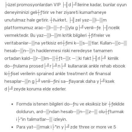
├ûzel promosyonlardan VIP ├╢d├╝llerine kadar, bunlar oyun
deneyiminizi geli┼ƒtirir ve her ziyareti kumarhaneye
unutulmaz hale getirir. ┼₧irket, ├╢zel yaz─▒l─▒m
platformumuz arac─▒l─▒─ƒ─▒yla g├╝venli─ƒe ├╢ncelik
vermektedir. Bu yaz─▒l─▒m kritik bilgileri ┼ƒifreler ve
veritabanlar─▒na yetkisiz eri┼ƒimi k─▒s─▒tlar. Kullan─▒c─▒
hesab─▒n─▒n hacklenmesi riski neredeyse tamamen
ortadan kald─▒r─▒lm─▒┼ƒt─▒r. ─░ki fakt├╢rl├╝ kimlik
do─ƒrulama prosed├╝r├╝n├╝ kullanarak ankle rehab ebook
ki┼ƒisel verilerin sprained ankle treatment de finansal
hesaplar─▒n g├╝venli─ƒini sa─ƒlayarak daha y├╝ksek
d├╝zeyde koruma elde ederler.
Formda istenen bilgileri do─ƒru ve eksiksiz bir ┼ƒekilde
doldurun, ard─▒ndan hesab─▒n─▒z─▒ olu┼ƒturmak
i├ºin talimatlar─▒ izleyin.
Para yat─▒rmak i├ºin y├╝zde three or more ve 5