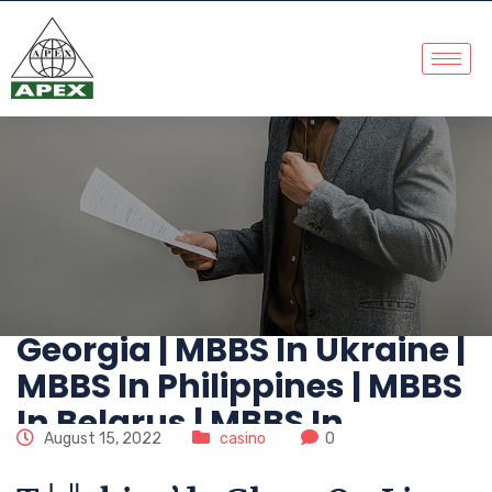
No. 1 MBBS Abroad
Consultants | MBBS In
China | MBBS In
Kazakhstan | MBBS In
Russia | MBBS In
Kyrgyzstan | MBBS In
Georgia | MBBS In Ukraine |
MBBS In Philippines | MBBS
In Belarus | MBBS In
August 15, 2022
casino
0
Abroad