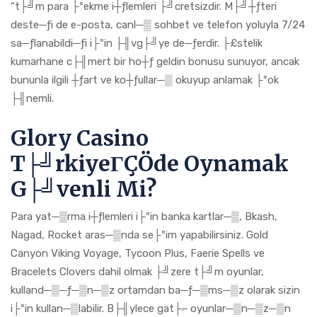
“t├╝m para ├ºekme i┼ƒlemleri ├╝cretsizdir. M├╝┼ƒteri
deste─ƒi de e-posta, canl─▒ sohbet ve telefon yoluyla 7/24
sa─ƒlanabildi─ƒi i├ºin ├╢vg├╝ye de─ƒerdir. ├£stelik
kumarhane c├╢mert bir ho┼ƒ geldin bonusu sunuyor, ancak
bununla ilgili ┼ƒart ve ko┼ƒullar─▒ okuyup anlamak ├ºok
├╢nemli.
Glory Casino
T├╝rkiyeΓÇÖde Oynamak
G├╝venli Mi?
Para yat─▒rma i┼ƒlemleri i├ºin banka kartlar─▒, Bkash,
Nagad, Rocket aras─▒nda se├ºim yapabilirsiniz. Gold
Canyon Viking Voyage, Tycoon Plus, Faerie Spells ve
Bracelets Clovers dahil olmak ├╝zere t├╝m oyunlar,
kulland─▒─ƒ─▒n─▒z ortamdan ba─ƒ─▒ms─▒z olarak sizin
i├ºin kullan─▒labilir. B├╢ylece gat├⌐ oyunlar─▒n─▒z─▒n