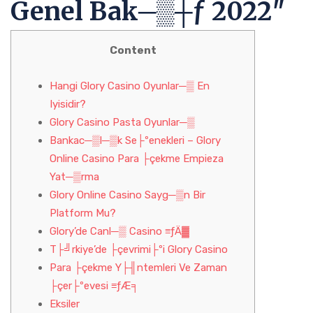
Genel Bak─▒┼ƒ 2022″
Content
Hangi Glory Casino Oyunlar─▒ En
Iyisidir?
Glory Casino Pasta Oyunlar─▒
Bankac─▒l─▒k Se├ºenekleri – Glory
Online Casino Para ├çekme Empieza
Yat─▒rma
Glory Online Casino Sayg─▒n Bir
Platform Mu?
Glory’de Canl─▒ Casino ≡ƒÄ▓
T├╝rkiye’de ├çevrimi├ºi Glory Casino
Para ├çekme Y├╢ntemleri Ve Zaman
├çer├ºevesi ≡ƒÆ╕
Eksiler