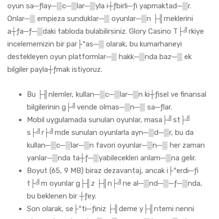
oyun sa─ƒlay─▒c─▒lar─▒yla i┼ƒbirli─ƒi yapmaktad─▒r.
Onlar─▒ empieza sunduklar─▒ oyunlar─▒n ├╢rneklerini
a┼ƒa─ƒ─▒daki tabloda bulabilirsiniz. Glory Casino T├╝rkiye
incelememizin bir par├ºas─▒ olarak, bu kumarhaneyi
destekleyen oyun platformlar─▒ hakk─▒nda baz─▒ ek
bilgiler payla┼ƒmak istiyoruz.
Bu ├╢nlemler, kullan─▒c─▒lar─▒n ki┼ƒisel ve finansal
bilgilerinin g├╝vende olmas─▒n─▒ sa─ƒlar.
Mobil uygulamada sunulan oyunlar, masa├╝st├╝
s├╝r├╝mde sunulan oyunlarla ayn─▒d─▒r, bu da
kullan─▒c─▒lar─▒n favori oyunlar─▒n─▒ her zaman
yanlar─▒nda ta┼ƒ─▒yabilecekleri anlam─▒na gelir.
Boyut (65, 9 MB) biraz dezavantaj, ancak i├ºerdi─ƒi
t├╝m oyunlar g├╢z ├╢n├╝ne al─▒nd─▒─ƒ─▒nda,
bu beklenen bir ┼ƒey.
Son olarak, se├ºti─ƒiniz ├╢deme y├╢ntemi nenni