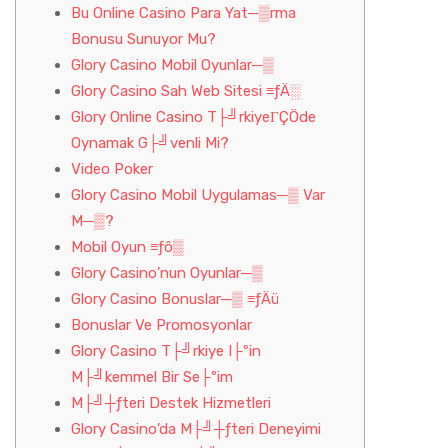
Bu Online Casino Para Yat─▒rma
Bonusu Sunuyor Mu?
Glory Casino Mobil Oyunlar─▒
Glory Casino Sah Web Sitesi ≡ƒÄ░
Glory Online Casino T├╝rkiyeΓÇÖde
Oynamak G├╝venli Mi?
Video Poker
Glory Casino Mobil Uygulamas─▒ Var
M─▒?
Mobil Oyun ≡ƒô▒
Glory Casino’nun Oyunlar─▒
Glory Casino Bonuslar─▒ ≡ƒÄü
Bonuslar Ve Promosyonlar
Glory Casino T├╝rkiye I├ºin
M├╝kemmel Bir Se├ºim
M├╝┼ƒteri Destek Hizmetleri
Glory Casino’da M├╝┼ƒteri Deneyimi